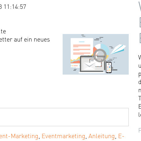
3 11:14:57
kte
tter auf ein neues
T
l
ent-Marketing
,
Eventmarketing
,
Anleitung
,
E-