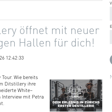
V
E
lery öffnet mit neuer
gen Hallen für dich!
26 12:42:33
 Tour. Wie bereits
 Ditstillery ihre
neiderte White–
Interview mit Petra
t.