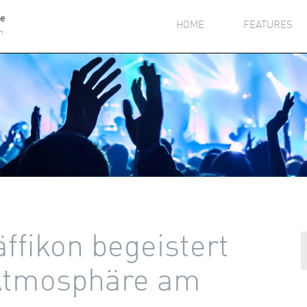
he
HOME
FEATURES
h
ffikon begeistert
 Atmosphäre am