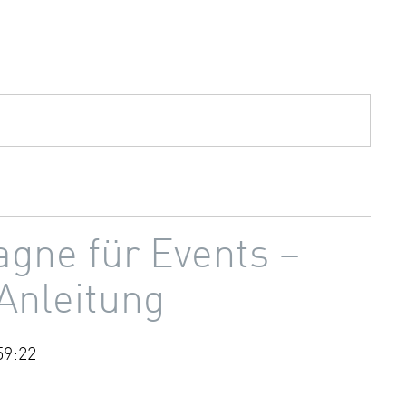
gne für Events –
 Anleitung
59:22