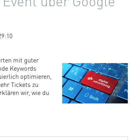
n Event über Google
29:10
rten mit guter
ende Keywords
erlich optimieren,
ehr Tickets zu
klären wir, wie du