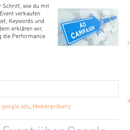
r Schritt, wie du mit
 Event verkaufen
get, Keywords und
em erklären wir,
g die Performance
,
google ads
,
Medienpräsenz