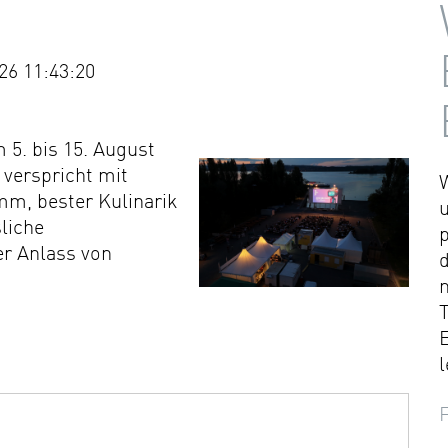
26 11:43:20
 5. bis 15. August
 verspricht mit
m, bester Kulinarik
liche
r Anlass von
T
l