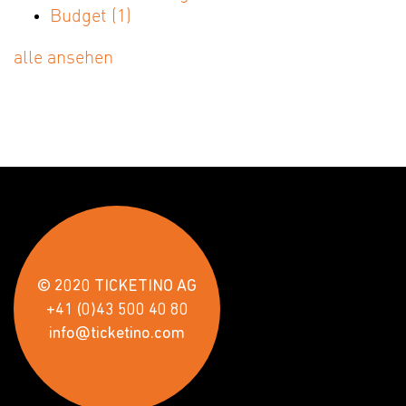
Budget
(1)
alle ansehen
© 2020 TICKETINO AG
+41 (0)43 500 40 80
info@ticketino.com