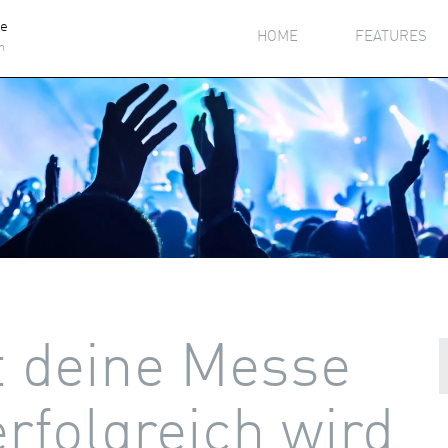
he
HOME
FEATURES
h
t deine Messe
erfolgreich wird