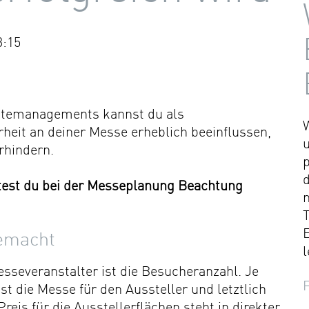
3:15
ästemanagements kannst du als
rheit an deiner Messe erheblich beeinflussen,
rhindern.
est du bei der Messeplanung Beachtung
T
gemacht
l
sseveranstalter ist die Besucheranzahl. Je
st die Messe für den Aussteller und letztlich
reis für die Ausstellerflächen steht in direkter