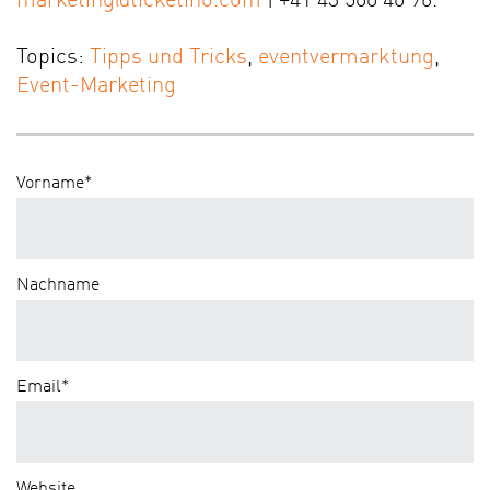
marketing@ticketino.com
| +41 43 500 40 96.
Topics:
Tipps und Tricks
,
eventvermarktung
,
Event-Marketing
Vorname
*
Nachname
Email
*
Website