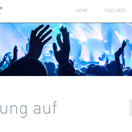
he
HOME
FEATURES
h
ung auf