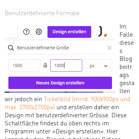
Benutzerdefinierte Formate
Im
Falle
diese
s
Blog
beitr
ags
gesta
lten
wir jedoch ein
Ticketbild (mind. 900x900px und
max. 2700x2700px)
und erstellen daher ein
Design mit benutzerdefinierter Grösse. Diese
Schaltfläche findest du oben rechts im
Programm unter «Design erstellen». Hier