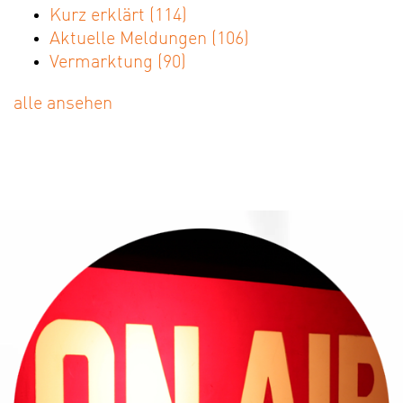
Kurz erklärt
(114)
Aktuelle Meldungen
(106)
Vermarktung
(90)
alle ansehen