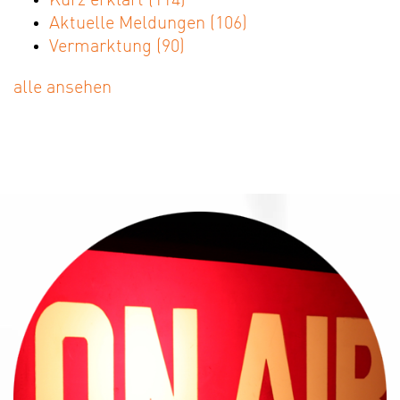
Kurz erklärt
(114)
Aktuelle Meldungen
(106)
Vermarktung
(90)
alle ansehen