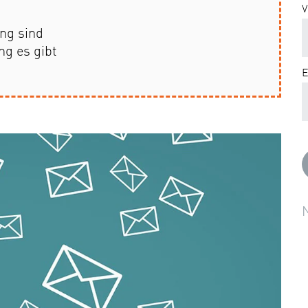
V
ing sind
g es gibt
E