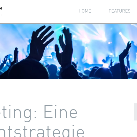
he
HOME
FEATURES
h
ting: Eine
ntstrategie