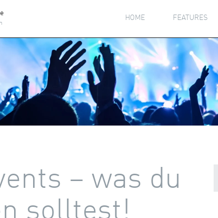
he
HOME
FEATURES
h
vents – was du
n solltest!