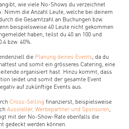
t angibt, wie viele No-Shows du verzeichnet
en: Nimm die Anzahl Leute, welche bei deinem
e durch die Gesamtzahl an Buchungen bzw.
Wenn beispielsweise 40 Leute nicht gekommen
gemeldet haben, teilst du 40 an 100 und
0.4 bzw. 40%.
endenziell die
Planung deines Events
, da du
attest und somit ein grösseres Catering, eine
eitende organisiert hast. Hinzu kommt, dass
ation leidet und somit der gesamte Event
negativ auf zukünftige Events aus.
urch
Cross-Selling
finanzierst, beispielsweise
rch
Aussteller, Werbepartner und Sponsoren
,
eigt mit der No-Show-Rate ebenfalls die
icht gedeckt werden können.